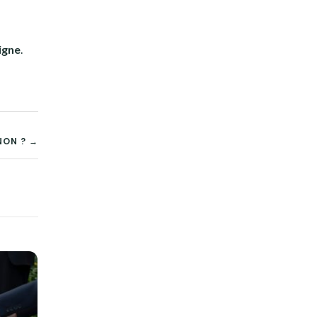
igne
.
NON ? →