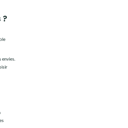
 ?
ble
s envies.
isir
n
es