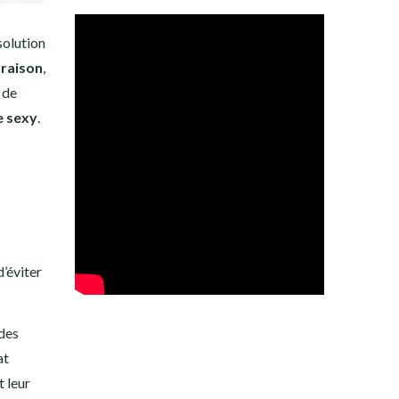
solution
vraison
,
 de
e sexy
.
’éviter
 des
at
t leur