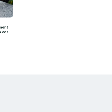
mment
à vos