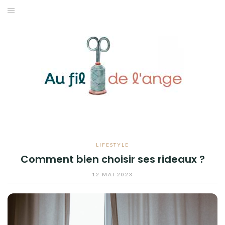
Aller
au
ACCUEIL
contenu
COUTURE
MODE
DIY
LIFESTYLE
LIFESTYLE
CONTACT
Comment bien choisir ses rideaux ?
12 MAI 2023