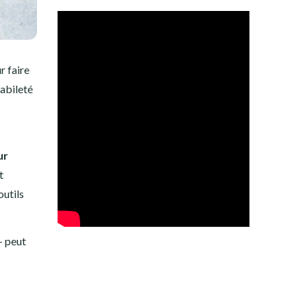
r faire
habileté
ur
t
outils
– peut