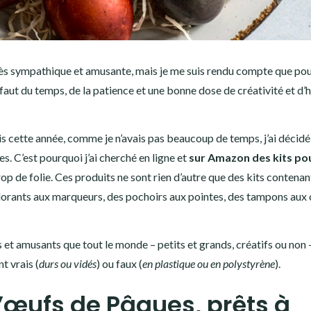
rès sympathique et amusante, mais je me suis rendu compte que pou
faut du temps, de la patience et une bonne dose de créativité et d’
s cette année, comme je n’avais pas beaucoup de temps, j’ai décidé
s. C’est pourquoi j’ai cherché en ligne et
sur Amazon des kits po
op de folie. Ces produits ne sont rien d’autre que des kits contenan
olorants aux marqueurs, des pochoirs aux pointes, des tampons aux 
s et amusants que tout le monde – petits et grands, créatifs ou non 
t vrais (
durs ou vidés
) ou faux (
en plastique ou en polystyrène
).
d’œufs de Pâques, prêts à