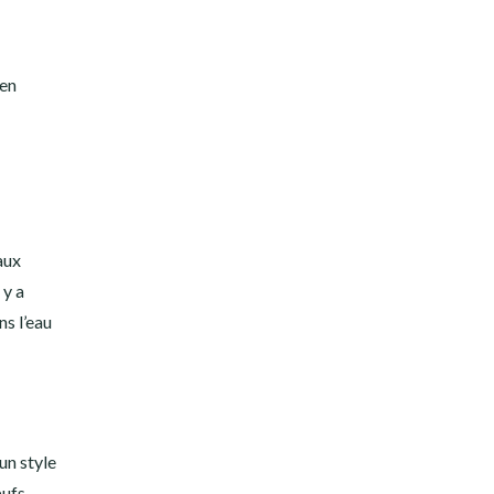
 en
aux
 y a
s l’eau
un style
œufs