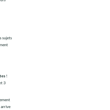
s sujets
ement
ttes
!
et 3
èrement
 arrive