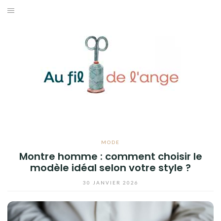
Aller
au
ACCUEIL
contenu
COUTURE
MODE
DIY
LIFESTYLE
MODE
CONTACT
Montre homme : comment choisir le
modèle idéal selon votre style ?
30 JANVIER 2026