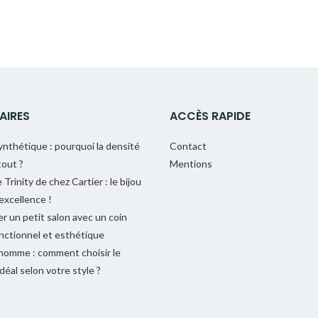
AIRES
ACCÈS RAPIDE
nthétique : pourquoi la densité
Contact
out ?
Mentions
Trinity de chez Cartier : le bijou
 excellence !
r un petit salon avec un coin
nctionnel et esthétique
homme : comment choisir le
déal selon votre style ?