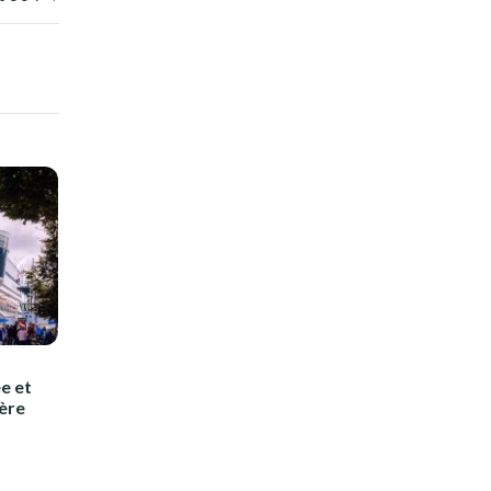
ée et
ère