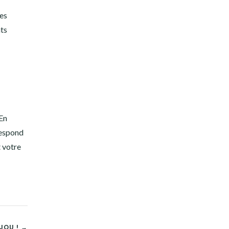
les
ats
 En
respond
t votre
JOU ! →