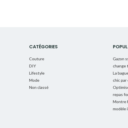
CATÉGORIES
POPUL
Couture
Gazon sy
DIY
change t
Lifestyle
La bague 
Mode
chic par
Non classé
Optimise
repas fo
Montre 
modèle i