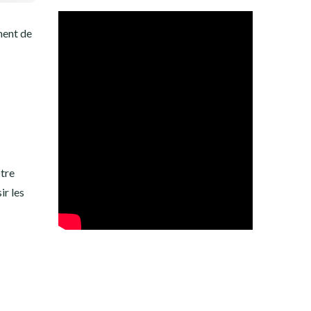
ment de
otre
ir les