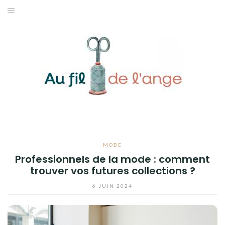
Aller
au
ACCUEIL
contenu
COUTURE
MODE
DIY
LIFESTYLE
MODE
CONTACT
Professionnels de la mode : comment
trouver vos futures collections ?
6 JUIN 2024