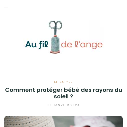
Aller
au
ACCUEIL
contenu
COUTURE
MODE
DIY
LIFESTYLE
LIFESTYLE
CONTACT
Comment protéger bébé des rayons du
soleil ?
30 JANVIER 2024