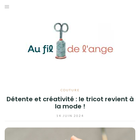
Aller
au
ACCUEIL
contenu
COUTURE
MODE
DIY
LIFESTYLE
COUTURE
CONTACT
Détente et créativité : le tricot revient à
la mode !
14 JUIN 2024