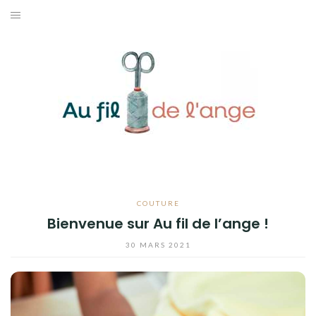
Aller
au
ACCUEIL
contenu
COUTURE
MODE
DIY
LIFESTYLE
COUTURE
CONTACT
Bienvenue sur Au fil de l’ange !
30 MARS 2021