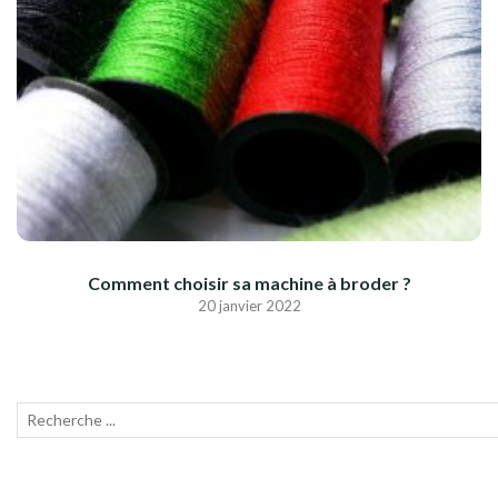
Comment choisir sa machine à broder ?
20 janvier 2022
Recherche
Lanc
pour
la
:
rech